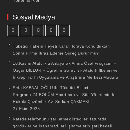
Yönetmelikler
Sosyal Medya
facebook
youtube
linkedin
twitter
İnstagram
Tüketici Hakem Heyeti Kararı İcraya Konulduktan
Sonra Firma İtiraz Ederse Süreç Durur mu?
10.Kasım Atatürk’ü Anlayarak Anma Özel Programı –
Özgür BİLLUR – Öğretim Görevlisi- Atatürk İlkeleri ve
İnkilap Tarihi Uygulama ve Araştırma Merkezi Müdürü
Sefa KABAALİOĞLU ile Tüketici Bilinci
Programı-74.BÖLÜM-Apartman ve Site Yönetiminde
Hukuki Çözümler-Av. Serkan ÇAKMAKLI-
27.Ekim.2025
Kafede telefonunu şarj etmek istediler, faturada
gördüklerine inanamadılar! İşletmelerin şarj bedeli