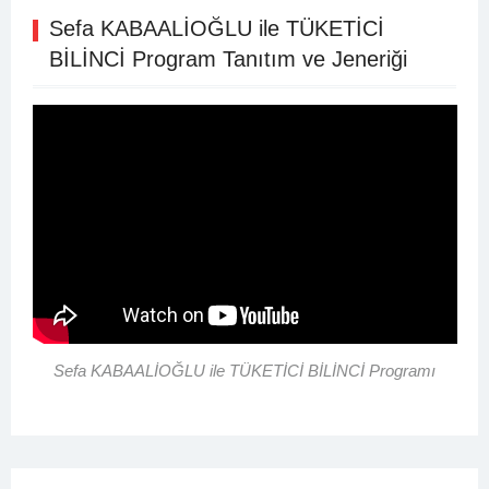
Sefa KABAALİOĞLU ile TÜKETİCİ
BİLİNCİ Program Tanıtım ve Jeneriği
Sefa KABAALİOĞLU ile TÜKETİCİ BİLİNCİ Programı