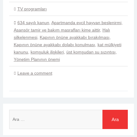
TV programları
634 sayılı kanun
,
Apartmanda evcil hayvan beslenirmi
,
Asansör tamir ve bakım masrafları kime aittir
,
Halı
silkelenmesi
,
Kapının önüne ayakkabı bırakılması
,
Kapının önüne ayakkabı dolabı konulması
,
kat mülkiyeti
kanunu
,
komşuluk ilişkileri
,
üst komşudan su sızıntısı
,
Yönetim Planının önemi
Leave a comment
Arama: