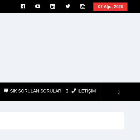
facebook
youtube
linkedin
twitter
İnstagram
07 Ağu, 2026
SIK SORULAN SORULAR
İLETİŞİM