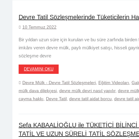
Devre Tatil Sözleşmelerinde Tüketicilerin H
10 Temmuz 2022
Bir yıldan uzun süre için kurulan ve bu süre zarfında birde
imkânı veren devre mülk, paylı mülkiyet satışı, hisseli gayri
sözleşme devre
DEVAMINI OKU
Devre Mülk - Devre Tatil Sözleşmeleri
,
Eğitim Videoları
,
Gal
mülk dava dilekçesi
,
devre mülk devri nasıl yapılır
,
devre mülk 
cayma hakkı
,
Devre Tatil
,
devre tatil aidat borcu
,
devre tatil 
Sefa KABAALİOĞLU ile TÜKETİCİ BİLİNC
TATİL VE UZUN SÜRELİ TATİL SÖZLEŞM