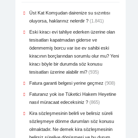
Üst Kat Komşudan dairenize su sızıntısı
oluyorsa, haklarınız nelerdir ?
(1.841)
Eski kiracı evi tahliye ederken üzerine olan
tesisatları kapatmadan giderse ve
ödenmemiş borcu var ise ev sahibi eski
kiracının borçlarından sorumlu olur mu? Yeni
kiracı böyle bir durumda söz konusu
tesisatları üzerine alabilir mi?
(935)
Fatura garanti belgesi yerine geçmez
(908)
Faturanız yok ise Tüketici Hakem Heyetine
nasıl müracaat edeceksiniz ?
(865)
Kira sözleşmesinin belirli ve belirsiz süreli
sözleşmeye dönme durumları söz konusu
olmaktadır. Ne demek kira sözleşmesinin
belirsiz süreliye dönüşmesi ve bu durum