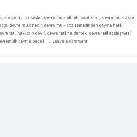
ülk aidatları ne kadar
,
devre mülk almak mantıklımı
,
devre mülk dava
lığı
,
devre mülk nedir
,
devre mülk sözleşmesinden cayma hakkı
,
evre tatil hakkının devri
,
devre tatil ne demek
,
devre tatil sözleşmesi
evremülk cayma bedeli
Leave a comment