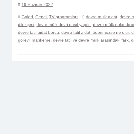
19 Haziran 2022
Galeri
,
Genel
,
TV programları
devre mülk aidat
,
devre m
dilekçesi
,
devre mülk devri nasıl yapılır
,
devre mülk dolandırıcı
devre tatil aidat borcu
,
devre tatil aidatı ödenmezse ne olur
,
d
görevli mahkeme
,
devre tatil ve devre mülk arasındaki fark
,
d