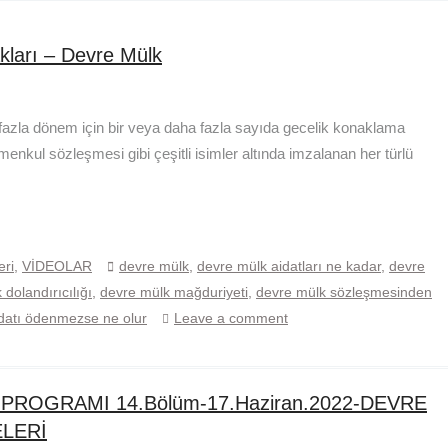
akları – Devre Mülk
n fazla dönem için bir veya daha fazla sayıda gecelik konaklama
menkul sözleşmesi gibi çeşitli isimler altında imzalanan her türlü
eri
,
VİDEOLAR
devre mülk
,
devre mülk aidatları ne kadar
,
devre
dolandırıcılığı
,
devre mülk mağduriyeti
,
devre mülk sözleşmesinden
aidatı ödenmezse ne olur
Leave a comment
İ PROGRAMI 14.Bölüm-17.Haziran.2022-DEVRE
ELERİ