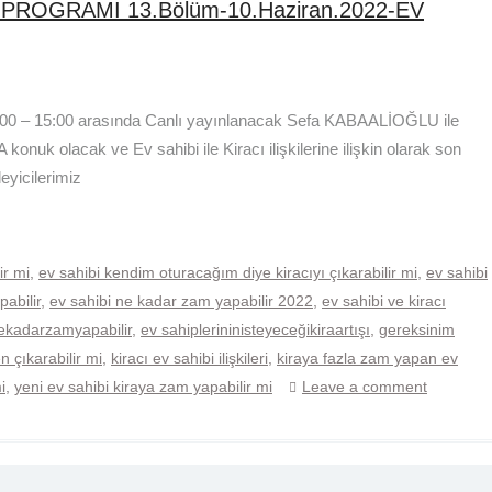
 PROGRAMI 13.Bölüm-10.Haziran.2022-EV
00 – 15:00 arasında Canlı yayınlanacak Sefa KABAALİOĞLU ile
 olacak ve Ev sahibi ile Kiracı ilişkilerine ilişkin olarak son
eyicilerimiz
ir mi
,
ev sahibi kendim oturacağım diye kiracıyı çıkarabilir mi
,
ev sahibi
abilir
,
ev sahibi ne kadar zam yapabilir 2022
,
ev sahibi ve kiracı
nekadarzamyapabilir
,
ev sahiplerininisteyeceğikiraartışı
,
gereksinim
 çıkarabilir mi
,
kiracı ev sahibi ilişkileri
,
kiraya fazla zam yapan ev
i
,
yeni ev sahibi kiraya zam yapabilir mi
Leave a comment