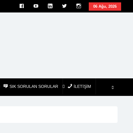
facebook
youtube
linkedin
twitter
İnstagram
06 Ağu, 2026
SIK SORULAN SORULAR
İLETİŞİM