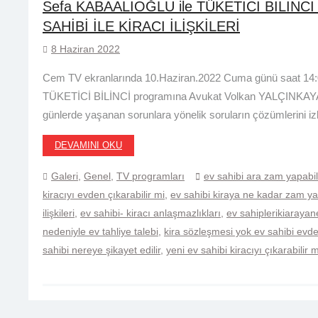
Sefa KABAALİOĞLU ile TÜKETİCİ BİLİNCİ
SAHİBİ İLE KİRACI İLİŞKİLERİ
8 Haziran 2022
Cem TV ekranlarında 10.Haziran.2022 Cuma günü saat 14:
TÜKETİCİ BİLİNCİ programına Avukat Volkan YALÇINKAYA konuk
günlerde yaşanan sorunlara yönelik soruların çözümlerini izl
DEVAMINI OKU
Galeri
,
Genel
,
TV programları
ev sahibi ara zam yapabil
kiracıyı evden çıkarabilir mi
,
ev sahibi kiraya ne kadar zam yap
ilişkileri
,
ev sahibi- kiracı anlaşmazlıkları
,
ev sahiplerikiaraya
nedeniyle ev tahliye talebi
,
kira sözleşmesi yok ev sahibi evden
sahibi nereye şikayet edilir
,
yeni ev sahibi kiracıyı çıkarabilir m