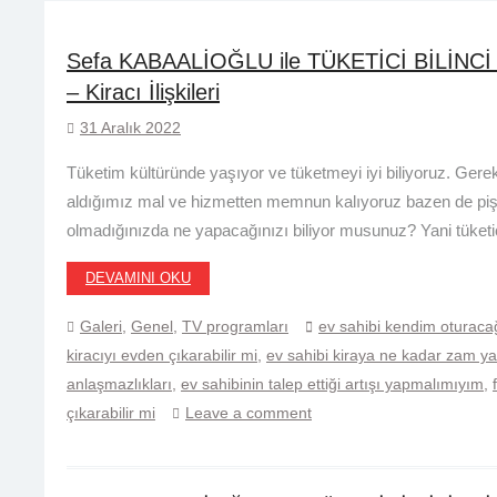
Sefa KABAALİOĞLU ile TÜKETİCİ BİLİNCİ 
– Kiracı İlişkileri
31 Aralık 2022
Tüketim kültüründe yaşıyor ve tüketmeyi iyi biliyoruz. Gere
aldığımız mal ve hizmetten memnun kalıyoruz bazen de pi
olmadığınızda ne yapacağınızı biliyor musunuz? Yani tüketi
DEVAMINI OKU
Galeri
,
Genel
,
TV programları
ev sahibi kendim oturacağı
kiracıyı evden çıkarabilir mi
,
ev sahibi kiraya ne kadar zam yap
anlaşmazlıkları
,
ev sahibinin talep ettiği artışı yapmalımıyım
,
çıkarabilir mi
Leave a comment