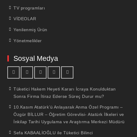
TV programları
VİDEOLAR
Yenilenmiş Ürün
Yönetmelikler
Sosyal Medya
facebook
youtube
linkedin
twitter
İnstagram
Tüketici Hakem Heyeti Kararı İcraya Konulduktan
Sonra Firma İtiraz Ederse Süreç Durur mu?
10.Kasım Atatürk’ü Anlayarak Anma Özel Programı –
Özgür BİLLUR – Öğretim Görevlisi- Atatürk İlkeleri ve
İnkilap Tarihi Uygulama ve Araştırma Merkezi Müdürü
Sefa KABAALİOĞLU ile Tüketici Bilinci