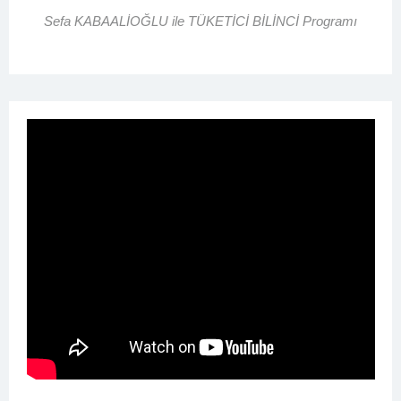
Sefa KABAALİOĞLU ile TÜKETİCİ BİLİNCİ Programı