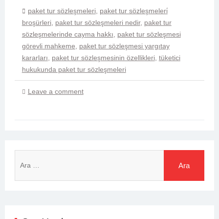
paket tur sözleşmeleri
,
paket tur sözleşmeleri̇
broşürleri
,
paket tur sözleşmeleri nedir
,
paket tur
sözleşmelerinde cayma hakkı
,
paket tur sözleşmesi
görevli mahkeme
,
paket tur sözleşmesi yargıtay
kararları
,
paket tur sözleşmesinin özellikleri
,
tüketici
hukukunda paket tur sözleşmeleri
Leave a comment
Arama: