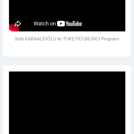
Sefa KABAALİOĞLU ile TÜKETİCİ BİLİNCİ Programı