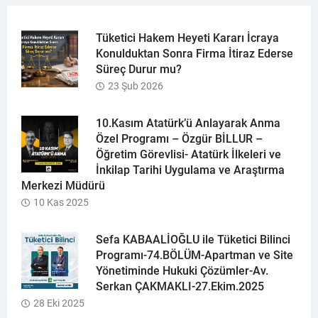
Tüketici Hakem Heyeti Kararı İcraya
Konulduktan Sonra Firma İtiraz Ederse
Süreç Durur mu?
23 Şub 2026
10.Kasım Atatürk’ü Anlayarak Anma
Özel Programı – Özgür BİLLUR –
Öğretim Görevlisi- Atatürk İlkeleri ve
İnkilap Tarihi Uygulama ve Araştırma
Merkezi Müdürü
10 Kas 2025
Sefa KABAALİOĞLU ile Tüketici Bilinci
Programı-74.BÖLÜM-Apartman ve Site
Yönetiminde Hukuki Çözümler-Av.
Serkan ÇAKMAKLI-27.Ekim.2025
28 Eki 2025