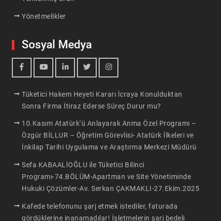
Yönetmelikler
Sosyal Medya
facebook
youtube
linkedin
twitter
İnstagram
Tüketici Hakem Heyeti Kararı İcraya Konulduktan
Sonra Firma İtiraz Ederse Süreç Durur mu?
10.Kasım Atatürk’ü Anlayarak Anma Özel Programı –
Özgür BİLLUR – Öğretim Görevlisi- Atatürk İlkeleri ve
İnkilap Tarihi Uygulama ve Araştırma Merkezi Müdürü
Sefa KABAALİOĞLU ile Tüketici Bilinci
Programı-74.BÖLÜM-Apartman ve Site Yönetiminde
Hukuki Çözümler-Av. Serkan ÇAKMAKLI-27.Ekim.2025
Kafede telefonunu şarj etmek istediler, faturada
gördüklerine inanamadılar! İşletmelerin şarj bedeli