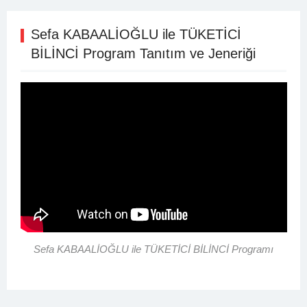
Sefa KABAALİOĞLU ile TÜKETİCİ
BİLİNCİ Program Tanıtım ve Jeneriği
Sefa KABAALİOĞLU ile TÜKETİCİ BİLİNCİ Programı