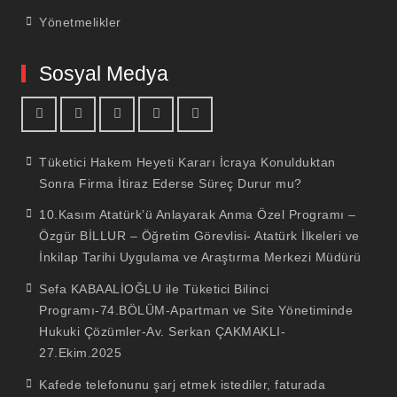
Yönetmelikler
Sosyal Medya
facebook
youtube
linkedin
twitter
İnstagram
Tüketici Hakem Heyeti Kararı İcraya Konulduktan
Sonra Firma İtiraz Ederse Süreç Durur mu?
10.Kasım Atatürk’ü Anlayarak Anma Özel Programı –
Özgür BİLLUR – Öğretim Görevlisi- Atatürk İlkeleri ve
İnkilap Tarihi Uygulama ve Araştırma Merkezi Müdürü
Sefa KABAALİOĞLU ile Tüketici Bilinci
Programı-74.BÖLÜM-Apartman ve Site Yönetiminde
Hukuki Çözümler-Av. Serkan ÇAKMAKLI-
27.Ekim.2025
Kafede telefonunu şarj etmek istediler, faturada