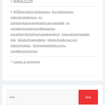
MAKALELER
6098sayılıborçlarkanunu
,
borçlarkanunu
,
eldenkiraödemesi
,
ev
sahiplerikiarayanekadarzamyapabilir
,
ev
sahiplerininisteyeceğikiraartışı
,
evsahibimfahişkirartışıtalepediyor
,
haksızkirartıştalebi
,
tüik
,
tüketicifiyatendeksi
,
tüketicihakkınıarıyor
,
tüketicihakları
,
türkiyeistatistikkurumu
,
yasalkiraartışoranı
Leave a comment
Arama: