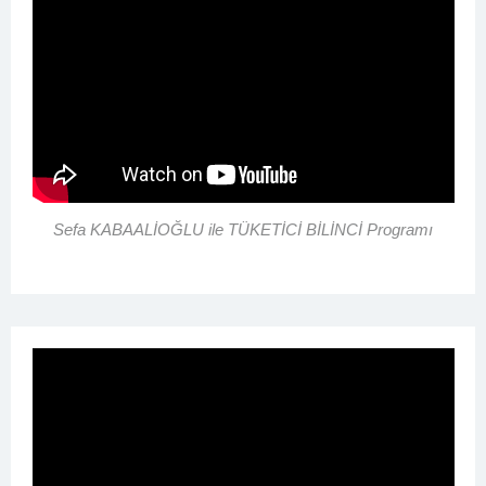
Sefa KABAALİOĞLU ile TÜKETİCİ BİLİNCİ Programı