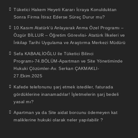
facebook
youtube
linkedin
twitter
İnstagram
Tüketici Hakem Heyeti Kararı İcraya Konulduktan
Sonra Firma İtiraz Ederse Süreç Durur mu?
10.Kasım Atatürk’ü Anlayarak Anma Özel Programı –
Özgür BİLLUR – Öğretim Görevlisi- Atatürk İlkeleri ve
İnkilap Tarihi Uygulama ve Araştırma Merkezi Müdürü
Sefa KABAALİOĞLU ile Tüketici Bilinci
Programı-74.BÖLÜM-Apartman ve Site Yönetiminde
Hukuki Çözümler-Av. Serkan ÇAKMAKLI-
27.Ekim.2025
Kafede telefonunu şarj etmek istediler, faturada
gördüklerine inanamadılar! İşletmelerin şarj bedeli
yasal mı?
Apartman ya da Site aidat borcunu ödemeyen kat
maliklerine hukuki olarak neler yapılabilir ?