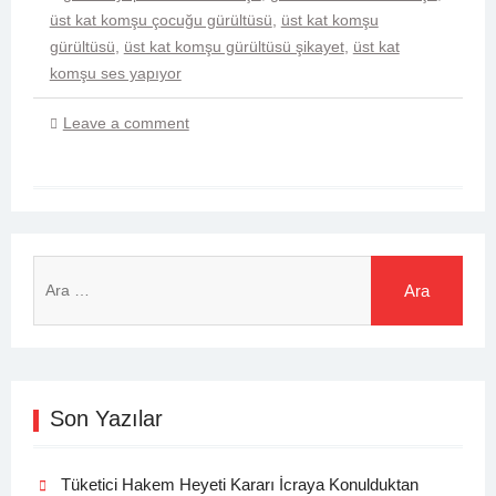
üst kat komşu çocuğu gürültüsü
,
üst kat komşu
gürültüsü
,
üst kat komşu gürültüsü şikayet
,
üst kat
komşu ses yapıyor
Leave a comment
Arama:
Son Yazılar
Tüketici Hakem Heyeti Kararı İcraya Konulduktan