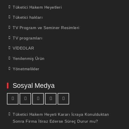
Tüketici Hakem Heyetleri
Tüketici hakları
TV Program ve Seminer Resimleri
TV programları
VİDEOLAR
Yenilenmiş Ürün
Yönetmelikler
Sosyal Medya
facebook
youtube
linkedin
twitter
İnstagram
Tüketici Hakem Heyeti Kararı İcraya Konulduktan
Sonra Firma İtiraz Ederse Süreç Durur mu?