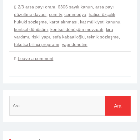
2/3 arsa payı oranı
,
6306 sayılı kanun
,
arsa payı
düzeltme davası
,
cem tv
,
cemmedya
,
hatice özçelik
,
hukuki sözleşme
,
karot alınması
,
kat mülkiyeti kanunu
,
kentsel dönüşüm
,
kentsel dönüşüm mevzuatı
,
kira
yardımı
,
riskli yapı
,
sefa kabaalioğlu
,
teknik sözleşme
,
tüketici bilinci programı
,
yapı denetim
Leave a comment
Arama: