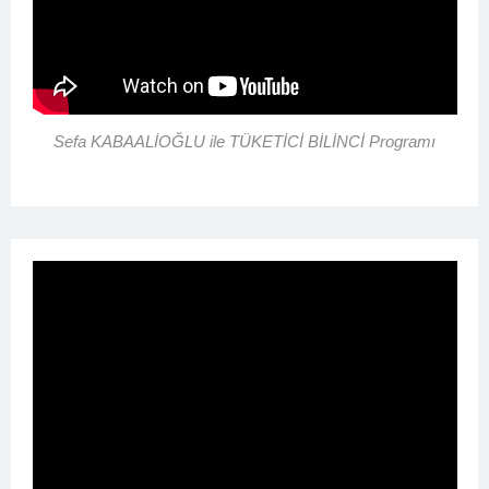
Sefa KABAALİOĞLU ile TÜKETİCİ BİLİNCİ Programı