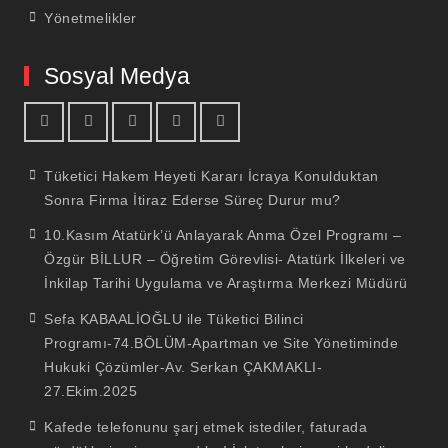
Yönetmelikler
Sosyal Medya
facebook
youtube
linkedin
twitter
İnstagram
Tüketici Hakem Heyeti Kararı İcraya Konulduktan
Sonra Firma İtiraz Ederse Süreç Durur mu?
10.Kasım Atatürk’ü Anlayarak Anma Özel Programı –
Özgür BİLLUR – Öğretim Görevlisi- Atatürk İlkeleri ve
İnkilap Tarihi Uygulama ve Araştırma Merkezi Müdürü
Sefa KABAALİOĞLU ile Tüketici Bilinci
Programı-74.BÖLÜM-Apartman ve Site Yönetiminde
Hukuki Çözümler-Av. Serkan ÇAKMAKLI-
27.Ekim.2025
Kafede telefonunu şarj etmek istediler, faturada