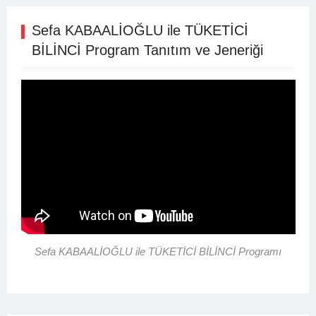
Sefa KABAALİOĞLU ile TÜKETİCİ
BİLİNCİ Program Tanıtım ve Jeneriği
Sefa KABAALİOĞLU ile TÜKETİCİ BİLİNCİ Programı