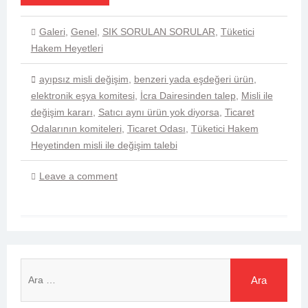
Galeri
,
Genel
,
SIK SORULAN SORULAR
,
Tüketici
Hakem Heyetleri
ayıpsız misli değişim
,
benzeri yada eşdeğeri ürün
,
elektronik eşya komitesi
,
İcra Dairesinden talep
,
Misli ile
değişim kararı
,
Satıcı aynı ürün yok diyorsa
,
Ticaret
Odalarının komiteleri
,
Ticaret Odası
,
Tüketici Hakem
Heyetinden misli ile değişim talebi
Leave a comment
Arama: