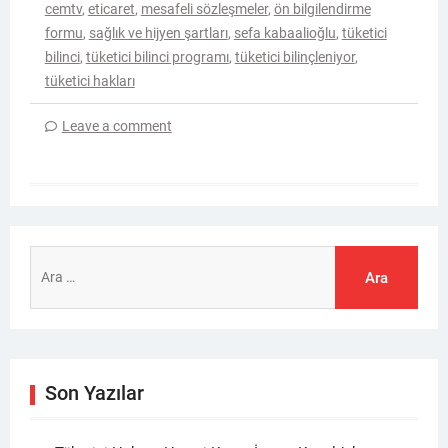
cemtv
,
eticaret
,
mesafeli sözleşmeler
,
ön bilgilendirme
formu
,
sağlık ve hijyen şartları
,
sefa kabaalioğlu
,
tüketici
bilinci
,
tüketici bilinci programı
,
tüketici bilinçleniyor
,
tüketici hakları
Leave a comment
Arama:
Son Yazılar